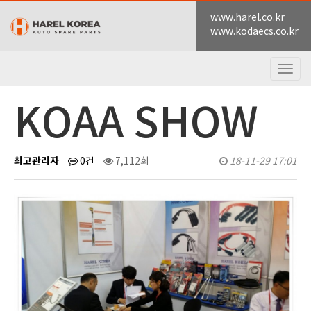
www.harel.co.kr
www.kodaecs.co.kr
Togg
navig
KOAA SHOW
최고관리자
0건
7,112회
18-11-29 17:01